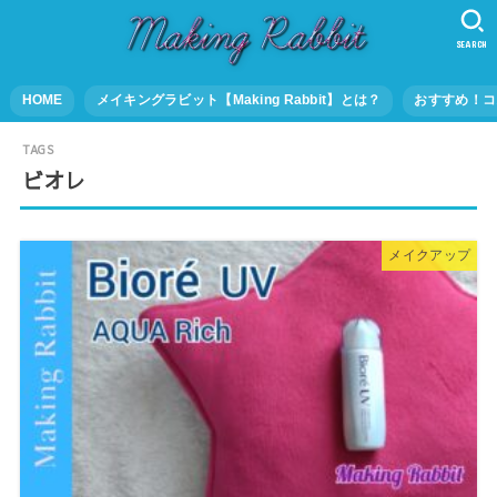
SEARCH
HOME
メイキングラビット【Making Rabbit】とは？
おすすめ！コ
ビオレ
メイクアップ