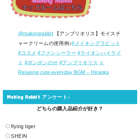
@makingrabbit
【アンブリオリス】モイスチ
ャークリームの使用例♪
#メイキングラビット
#コスメ
#ファンシーラー
#ライオンハイライ
ト
#ポンポンのせ
#アンブリオリス
♬
Relaxing cute everyday BGM – Hiraoka
Making Rabbit アンケート♪
どちらの購入品紹介が好き？
flying tiger
SHEIN