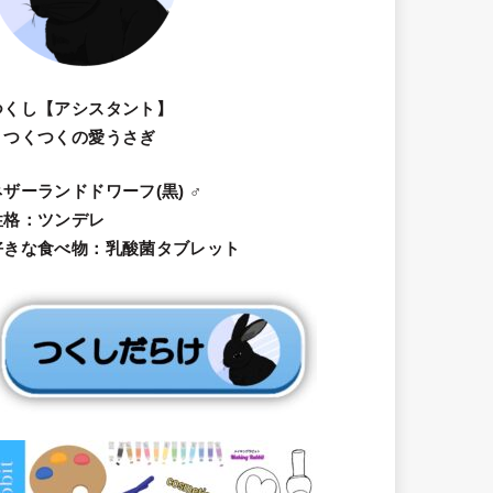
つくし【アシスタント】
・つくつくの愛うさぎ
ネザーランドドワーフ(黒) ♂
性格：ツンデレ
好きな食べ物：乳酸菌タブレット