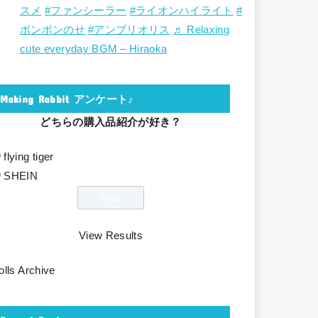
スメ
#ファンシーラー
#ライオンハイライト
#
ポンポンのせ
#アンブリオリス
♬ Relaxing
cute everyday BGM – Hiraoka
Making Rabbit アンケート♪
どちらの購入品紹介が好き？
flying tiger
SHEIN
View Results
olls Archive