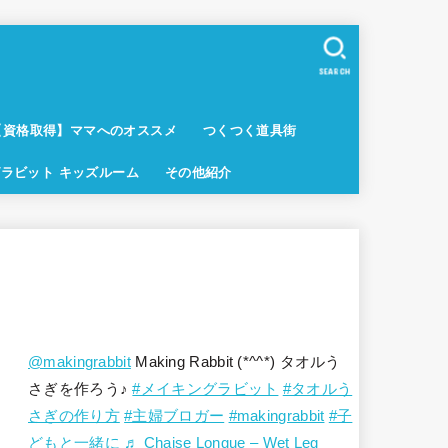
SEARCH
【資格取得】ママへのオススメ
つくつく道具街
ラビット キッズルーム
その他紹介
@makingrabbit
Making Rabbit (*^^*) タオルう
さぎを作ろう♪
#メイキングラビット
#タオルう
さぎの作り方
#主婦ブロガー
#makingrabbit
#子
どもと一緒に
♬ Chaise Longue – Wet Leg