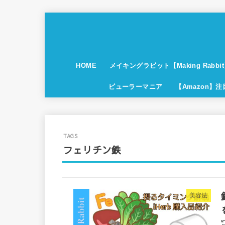
HOME
メイキングラビット【Making Rabbi
ビューラーマニア
【Amazon】
フェリチン鉄
美容法