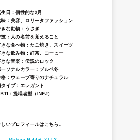
誕生日
：個性的な2月
趣味
：美容、ロリータファッション
好きな動物
：うさぎ
特技
：人の名前を覚えること
好きな食べ物
：たこ焼き、スイーツ
好きな飲み物：紅茶、コーヒー
好きな音楽：伝説のロック
パーソナルカラー：ブルベ冬
骨格：ウェーブ寄りのナチュラル
顔タイプ：エレガン
ト
BTI：提唱者型（INFJ）
詳しいプロフィールはこちら↓
Making Rabbit とは？