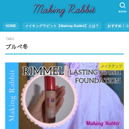
SEARCH
HOME
メイキングラビット【Making Rabbit】とは？
おすすめ！コ
ブルべ冬
メイクアップ