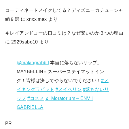
コーディネートメイクしてる？ディズニーカチューシャ
編８選
に
xnxx max
より
キレイアンドコーの口コミは？なぜ安いのか３つの理由
に
2929sabo10
より
@makingrabbit
本当に落ちないリップ。
MAYBELLINE スーパーステイマットイン
ク！皆様は決してやらないでください！
#メ
イキングラビット
#メイベリン
#落ちないリ
ップ
#コスメ
♬ Moratorium – ENVii
GABRIELLA
PR