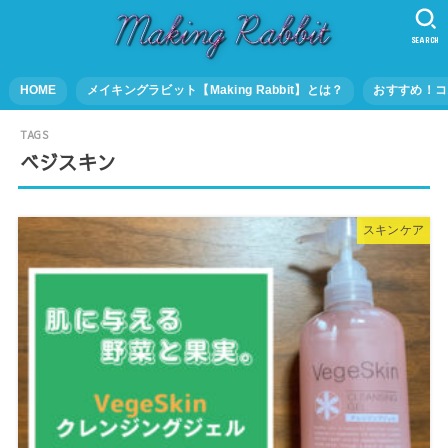
SEARCH
HOME
メイキングラビット【Making Rabbit】とは？
おすすめ！コ
ベジスキン
スキンケア