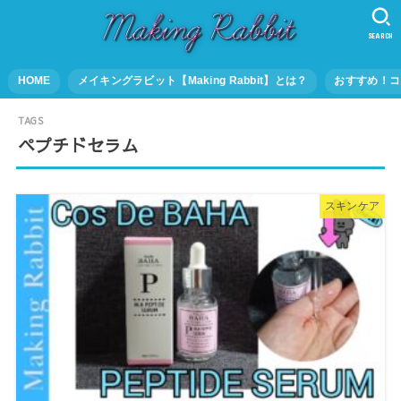
SEARCH
HOME
メイキングラビット【Making Rabbit】とは？
おすすめ！コ
ペプチドセラム
スキンケア