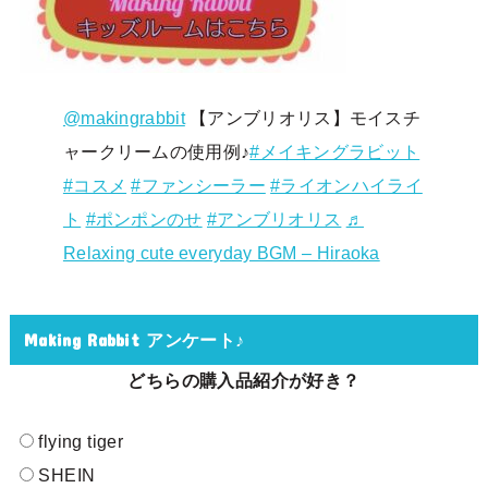
@makingrabbit
【アンブリオリス】モイスチ
ャークリームの使用例♪
#メイキングラビット
#コスメ
#ファンシーラー
#ライオンハイライ
ト
#ポンポンのせ
#アンブリオリス
♬
Relaxing cute everyday BGM – Hiraoka
Making Rabbit アンケート♪
どちらの購入品紹介が好き？
flying tiger
SHEIN