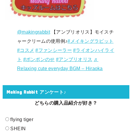
@makingrabbit
【アンブリオリス】モイスチ
ャークリームの使用例♪
#メイキングラビット
#コスメ
#ファンシーラー
#ライオンハイライ
ト
#ポンポンのせ
#アンブリオリス
♬
Relaxing cute everyday BGM – Hiraoka
Making Rabbit アンケート♪
どちらの購入品紹介が好き？
flying tiger
SHEIN