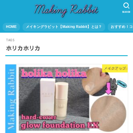
SEARCH
HOME
メイキングラビット【Making Rabbit】とは？
おすすめ！コ
ホリカホリカ
メイクアップ