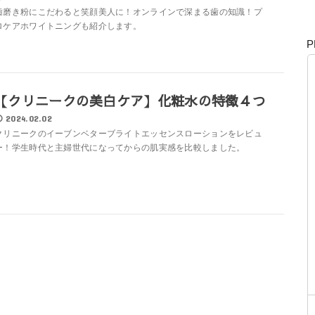
歯磨き粉にこだわると笑顔美人に！オンラインで深まる歯の知識！プ
ロケアホワイトニングも紹介します。
P
【クリニークの美白ケア】化粧水の特徴４つ
2024.02.02
クリニークのイーブンベターブライトエッセンスローションをレビュ
ー！学生時代と主婦世代になってからの肌実感を比較しました。