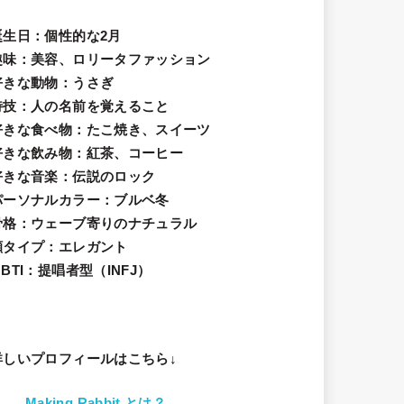
誕生日
：個性的な2月
趣味
：美容、ロリータファッション
好きな動物
：うさぎ
特技
：人の名前を覚えること
好きな食べ物
：たこ焼き、スイーツ
好きな飲み物：紅茶、コーヒー
好きな音楽：伝説のロック
パーソナルカラー：ブルベ冬
骨格：ウェーブ寄りのナチュラル
顔タイプ：エレガン
ト
BTI：提唱者型（INFJ）
詳しいプロフィールはこちら↓
Making Rabbit とは？