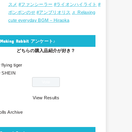
スメ
#ファンシーラー
#ライオンハイライト
#
ポンポンのせ
#アンブリオリス
♬ Relaxing
cute everyday BGM – Hiraoka
Making Rabbit アンケート♪
どちらの購入品紹介が好き？
flying tiger
SHEIN
View Results
olls Archive