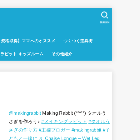
SEARCH
【資格取得】ママへのオススメ
つくつく道具街
ラビット キッズルーム
その他紹介
@makingrabbit
Making Rabbit (*^^*) タオルう
さぎを作ろう♪
#メイキングラビット
#タオルう
さぎの作り方
#主婦ブロガー
#makingrabbit
#子
どもと一緒に
♬ Chaise Longue – Wet Leg