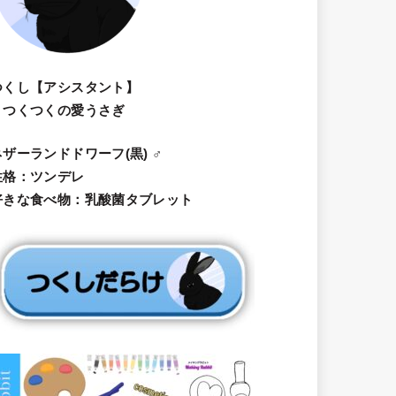
つくし【アシスタント】
・つくつくの愛うさぎ
ネザーランドドワーフ(黒) ♂
性格：ツンデレ
好きな食べ物：乳酸菌タブレット