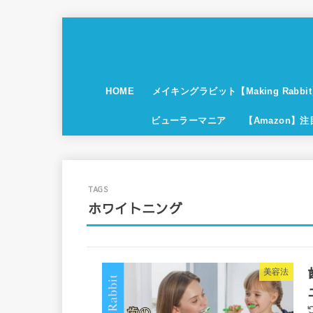
HOME
メイキングラビット【Making Rabbi
ビューラーマニア
【Amazon】
ホワイトニング
美容法