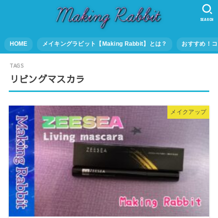
SEARCH
HOME
メイキングラビット【Making Rabbit】とは？
おすすめ！コ
リビングマスカラ
メイクアップ