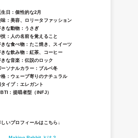
誕生日
：個性的な2月
趣味
：美容、ロリータファッション
好きな動物
：うさぎ
特技
：人の名前を覚えること
好きな食べ物
：たこ焼き、スイーツ
好きな飲み物：紅茶、コーヒー
好きな音楽：伝説のロック
パーソナルカラー：ブルベ冬
骨格：ウェーブ寄りのナチュラル
顔タイプ：エレガン
ト
BTI：提唱者型（INFJ）
詳しいプロフィールはこちら↓
Making Rabbit とは？