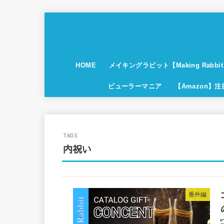
HOME
メイキングラビット【Making Rabbi
ビューラーマニア
【Amazon】
内祝い
番外編