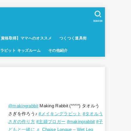
SEARCH
【資格取得】ママへのオススメ
つくつく道具街
ラビット キッズルーム
その他紹介
@makingrabbit
Making Rabbit (*^^*) タオルう
さぎを作ろう♪
#メイキングラビット
#タオルう
さぎの作り方
#主婦ブロガー
#makingrabbit
#子
どもと一緒に
♬ Chaise Longue – Wet Leg