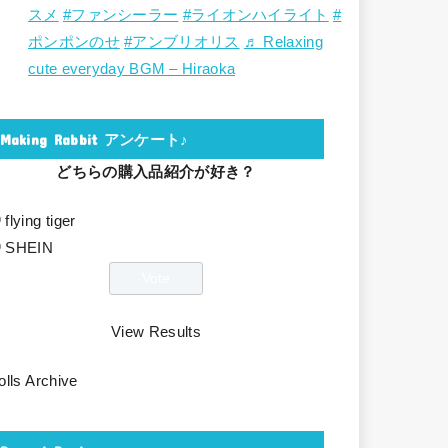
スメ
#ファンシーラー
#ライオンハイライト
#
ポンポンのせ
#アンブリオリス
♬ Relaxing
cute everyday BGM – Hiraoka
Making Rabbit アンケート♪
どちらの購入品紹介が好き？
flying tiger
SHEIN
View Results
olls Archive