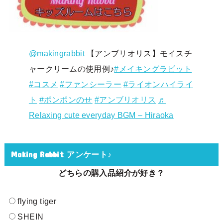
@makingrabbit
【アンブリオリス】モイスチ
ャークリームの使用例♪
#メイキングラビット
#コスメ
#ファンシーラー
#ライオンハイライ
ト
#ポンポンのせ
#アンブリオリス
♬
Relaxing cute everyday BGM – Hiraoka
Making Rabbit アンケート♪
どちらの購入品紹介が好き？
flying tiger
SHEIN