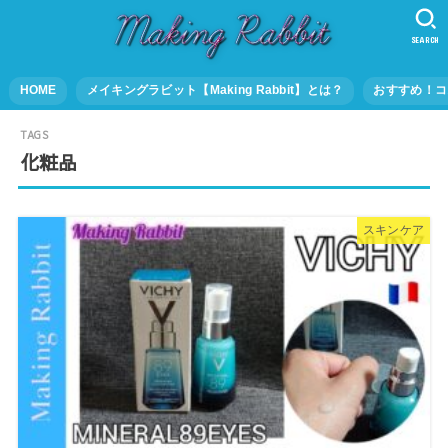
SEARCH
HOME
メイキングラビット【Making Rabbit】とは？
おすすめ！コ
化粧品
スキンケア