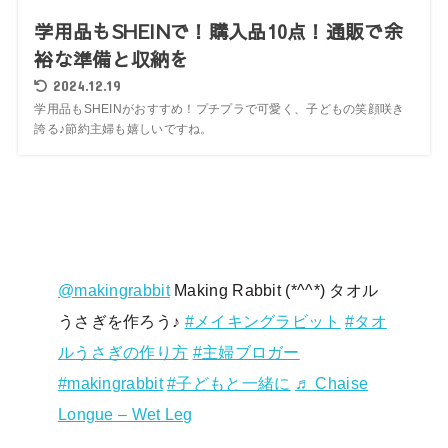
学用品もSHEINで！購入品10点！通販で余
裕な準備と収納を
2024.12.19
学用品もSHEINがおすすめ！プチプラで可愛く、子どもの笑顔咲き
誇る♪節約主婦も嬉しいですね。
@makingrabbit
Making Rabbit (*^^*) タオル
うさぎを作ろう♪
#メイキングラビット
#タオ
ルうさぎの作り方
#主婦ブロガー
#makingrabbit
#子どもと一緒に
♬ Chaise
Longue – Wet Leg