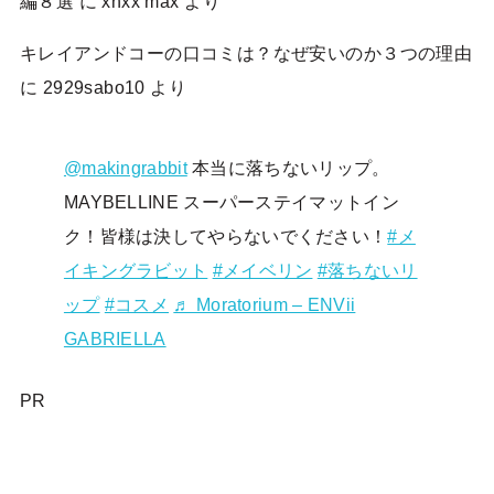
編８選
に
xnxx max
より
キレイアンドコーの口コミは？なぜ安いのか３つの理由
に
2929sabo10
より
@makingrabbit
本当に落ちないリップ。
MAYBELLINE スーパーステイマットイン
ク！皆様は決してやらないでください！
#メ
イキングラビット
#メイベリン
#落ちないリ
ップ
#コスメ
♬ Moratorium – ENVii
GABRIELLA
PR