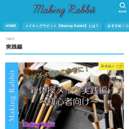
SEARCH
HOME
メイキングラビット【Making Rabbit】とは？
おすすめ！コ
実践編
新体操メイク