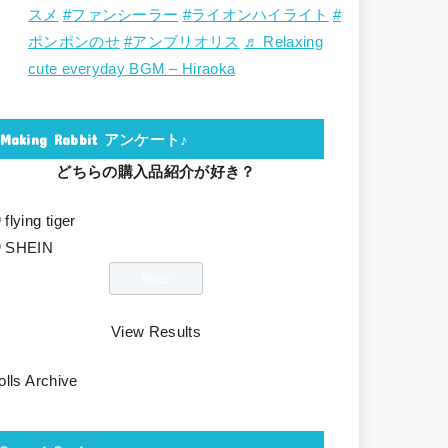
スメ
#ファンシーラー
#ライオンハイライト
#
ポンポンのせ
#アンブリオリス
♬ Relaxing
cute everyday BGM – Hiraoka
Making Rabbit アンケート♪
どちらの購入品紹介が好き？
flying tiger
SHEIN
View Results
olls Archive