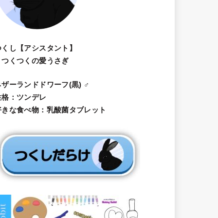
つくし【アシスタント】
・つくつくの愛うさぎ
ネザーランドドワーフ(黒) ♂
性格：ツンデレ
好きな食べ物：乳酸菌タブレット