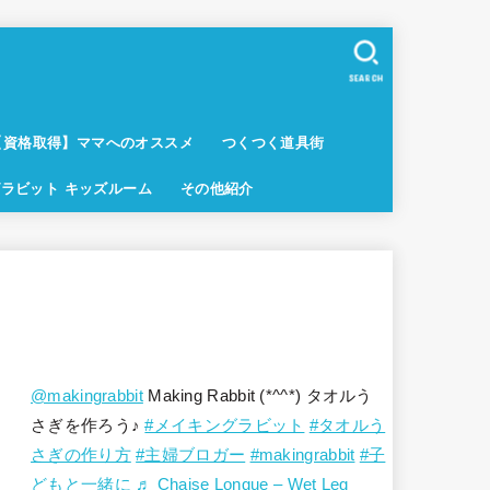
SEARCH
【資格取得】ママへのオススメ
つくつく道具街
ラビット キッズルーム
その他紹介
@makingrabbit
Making Rabbit (*^^*) タオルう
さぎを作ろう♪
#メイキングラビット
#タオルう
さぎの作り方
#主婦ブロガー
#makingrabbit
#子
どもと一緒に
♬ Chaise Longue – Wet Leg