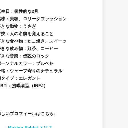
誕生日
：個性的な2月
趣味
：美容、ロリータファッション
好きな動物
：うさぎ
特技
：人の名前を覚えること
好きな食べ物
：たこ焼き、スイーツ
好きな飲み物：紅茶、コーヒー
好きな音楽：伝説のロック
パーソナルカラー：ブルベ冬
骨格：ウェーブ寄りのナチュラル
顔タイプ：エレガン
ト
BTI：提唱者型（INFJ）
詳しいプロフィールはこちら↓
Making Rabbit とは？