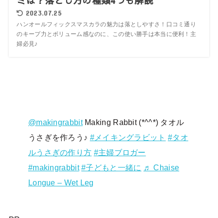
ミは？落とし方の種類4つも解説
2023.07.25
ハンオールフィックスマスカラの魅力は落としやすさ！口コミ通り
のキープ力とボリューム感なのに、この使い勝手は本当に便利！主
婦必見♪
@makingrabbit
Making Rabbit (*^^*) タオル
うさぎを作ろう♪
#メイキングラビット
#タオ
ルうさぎの作り方
#主婦ブロガー
#makingrabbit
#子どもと一緒に
♬ Chaise
Longue – Wet Leg