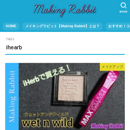
SEARCH
HOME
メイキングラビット【Making Rabbit】とは？
おすすめ！コ
ihearb
メイクアップ