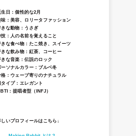
誕生日
：個性的な2月
趣味
：美容、ロリータファッション
好きな動物
：うさぎ
特技
：人の名前を覚えること
好きな食べ物
：たこ焼き、スイーツ
好きな飲み物：紅茶、コーヒー
好きな音楽：伝説のロック
パーソナルカラー：ブルベ冬
骨格：ウェーブ寄りのナチュラル
顔タイプ：エレガン
ト
BTI：提唱者型（INFJ）
詳しいプロフィールはこちら↓
Making Rabbit とは？