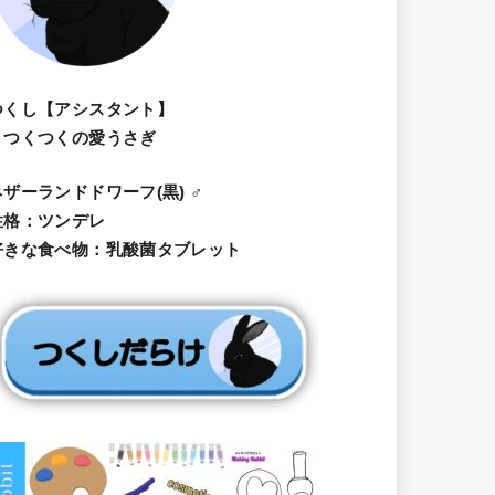
つくし【アシスタント】
・つくつくの愛うさぎ
ネザーランドドワーフ(黒) ♂
性格：ツンデレ
好きな食べ物：乳酸菌タブレット