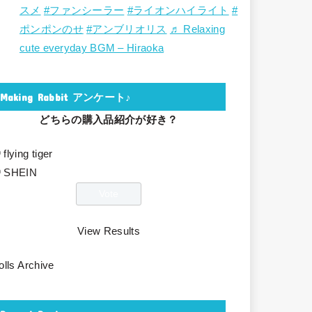
スメ
#ファンシーラー
#ライオンハイライト
#
ポンポンのせ
#アンブリオリス
♬ Relaxing
cute everyday BGM – Hiraoka
Making Rabbit アンケート♪
どちらの購入品紹介が好き？
flying tiger
SHEIN
View Results
olls Archive