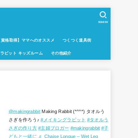
SEARCH
【資格取得】ママへのオススメ
つくつく道具街
ラビット キッズルーム
その他紹介
@makingrabbit
Making Rabbit (*^^*) タオルう
さぎを作ろう♪
#メイキングラビット
#タオルう
さぎの作り方
#主婦ブロガー
#makingrabbit
#子
どもと一緒に
♬ Chaise Longue – Wet Leg