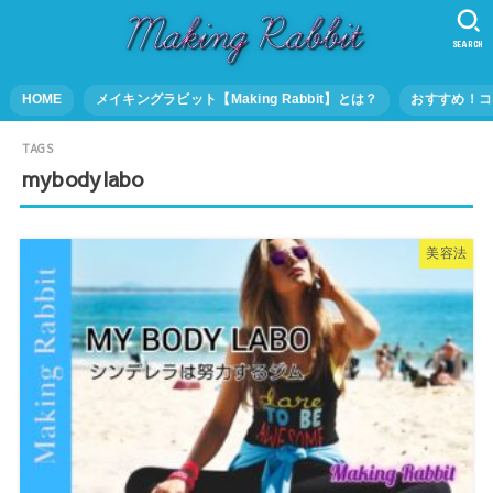
SEARCH
HOME
メイキングラビット【Making Rabbit】とは？
おすすめ！コ
mybodylabo
美容法