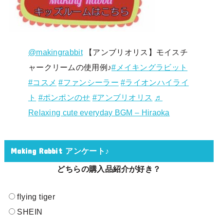
@makingrabbit
【アンブリオリス】モイスチ
ャークリームの使用例♪
#メイキングラビット
#コスメ
#ファンシーラー
#ライオンハイライ
ト
#ポンポンのせ
#アンブリオリス
♬
Relaxing cute everyday BGM – Hiraoka
Making Rabbit アンケート♪
どちらの購入品紹介が好き？
flying tiger
SHEIN