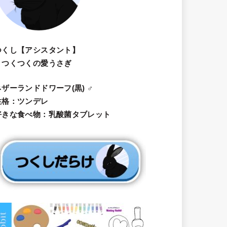
つくし【アシスタント】
・つくつくの愛うさぎ
ネザーランドドワーフ(黒) ♂
性格：ツンデレ
好きな食べ物：乳酸菌タブレット