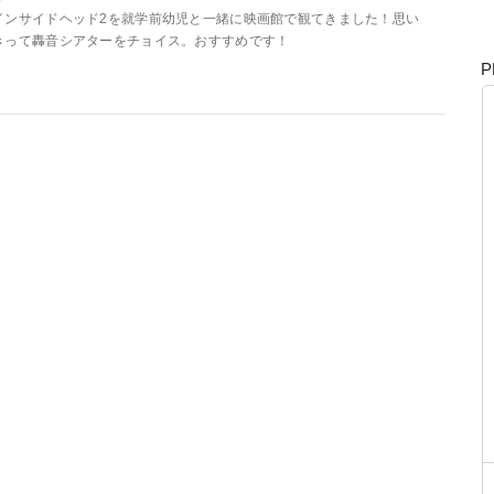
インサイドヘッド2を就学前幼児と一緒に映画館で観てきました！思い
きって轟音シアターをチョイス。おすすめです！
P