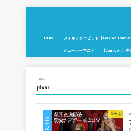
HOME
メイキングラビット【Making Rabbi
ビューラーマニア
【Amazon】
pixar
番外編