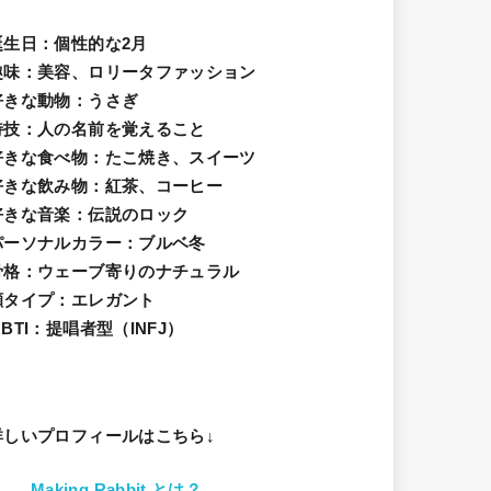
誕生日
：個性的な2月
趣味
：美容、ロリータファッション
好きな動物
：うさぎ
特技
：人の名前を覚えること
好きな食べ物
：たこ焼き、スイーツ
好きな飲み物：紅茶、コーヒー
好きな音楽：伝説のロック
パーソナルカラー：ブルベ冬
骨格：ウェーブ寄りのナチュラル
顔タイプ：エレガン
ト
BTI：提唱者型（INFJ）
詳しいプロフィールはこちら↓
Making Rabbit とは？