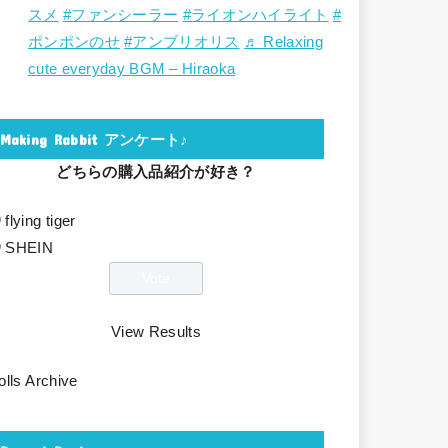
スメ
#ファンシーラー
#ライオンハイライト
#
ポンポンのせ
#アンブリオリス
♬ Relaxing
cute everyday BGM – Hiraoka
Making Rabbit アンケート♪
どちらの購入品紹介が好き？
flying tiger
SHEIN
View Results
olls Archive