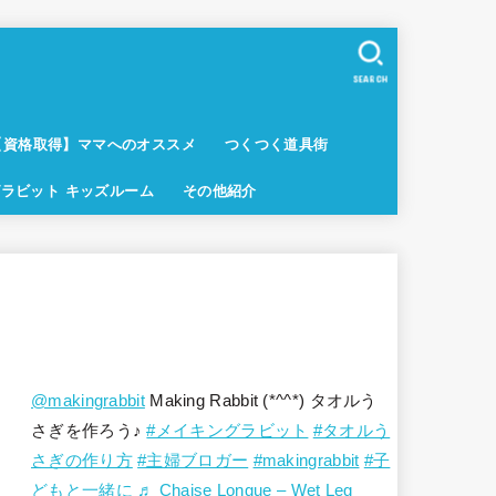
SEARCH
【資格取得】ママへのオススメ
つくつく道具街
ラビット キッズルーム
その他紹介
@makingrabbit
Making Rabbit (*^^*) タオルう
さぎを作ろう♪
#メイキングラビット
#タオルう
さぎの作り方
#主婦ブロガー
#makingrabbit
#子
どもと一緒に
♬ Chaise Longue – Wet Leg