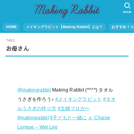
SEARCH
HOME
メイキングラビット【Making Rabbit】とは？
おすすめ！コ
お母さん
@makingrabbit
Making Rabbit (*^^*) タオル
うさぎを作ろう♪
#メイキングラビット
#タオ
ルうさぎの作り方
#主婦ブロガー
#makingrabbit
#子どもと一緒に
♬ Chaise
Longue – Wet Leg