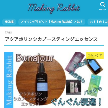
SEARCH
HOME
メイキングラビット【Making Rabbit】とは？
おすすめ！コ
アクアポリンシカブースティングエッセンス
スキンケア