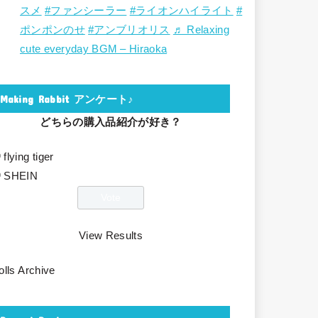
スメ
#ファンシーラー
#ライオンハイライト
#
ポンポンのせ
#アンブリオリス
♬ Relaxing
cute everyday BGM – Hiraoka
Making Rabbit アンケート♪
どちらの購入品紹介が好き？
flying tiger
SHEIN
View Results
olls Archive