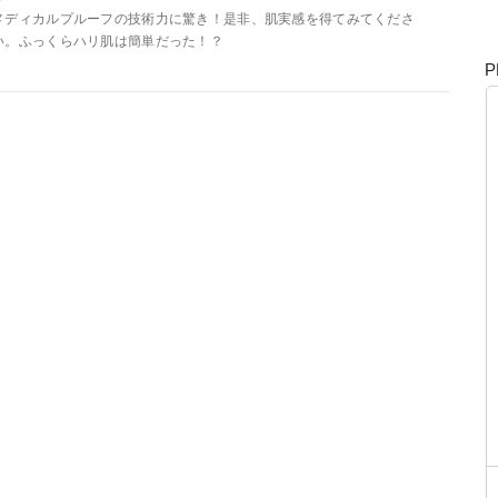
メディカルプルーフの技術力に驚き！是非、肌実感を得てみてくださ
い。ふっくらハリ肌は簡単だった！？
P