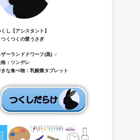
つくし【アシスタント】
・つくつくの愛うさぎ
ネザーランドドワーフ(黒) ♂
性格：ツンデレ
好きな食べ物：乳酸菌タブレット