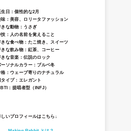
誕生日
：個性的な2月
趣味
：美容、ロリータファッション
好きな動物
：うさぎ
特技
：人の名前を覚えること
好きな食べ物
：たこ焼き、スイーツ
好きな飲み物：紅茶、コーヒー
好きな音楽：伝説のロック
パーソナルカラー：ブルベ冬
骨格：ウェーブ寄りのナチュラル
顔タイプ：エレガン
ト
BTI：提唱者型（INFJ）
詳しいプロフィールはこちら↓
Making Rabbit とは？