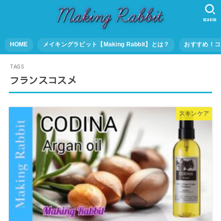
SEARCH
HOME
メイキングラビット【Making Rabbit】とは？
おすすめ！コ
フランスコスメ
スキンケア