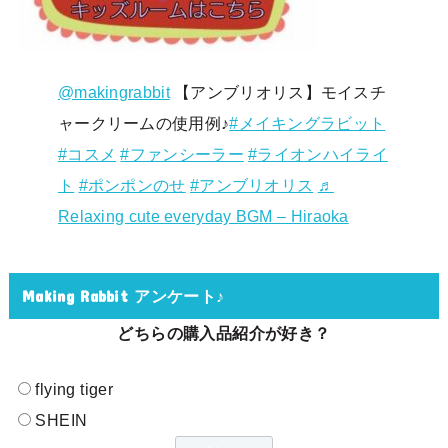
@makingrabbit
【アンブリオリス】モイスチ
ャークリームの使用例♪
#メイキングラビット
#コスメ
#ファンシーラー
#ライオンハイライ
ト
#ポンポンのせ
#アンブリオリス
♬
Relaxing cute everyday BGM – Hiraoka
Making Rabbit アンケート♪
どちらの購入品紹介が好き？
flying tiger
SHEIN