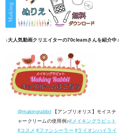
↓
大人気動画クリエイターの70cleamさんを紹介中♪
@makingrabbit
【アンブリオリス】モイスチ
ャークリームの使用例♪
#メイキングラビット
#コスメ
#ファンシーラー
#ライオンハイライ