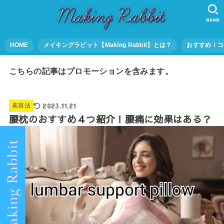
SEARCH
HOME
メイキングラビット【Making Rabbit】とは？
おすすめ！コ
こちらの記事はプロモーションを含みます。
2023.11.21
美容法
腰枕のおすすめ４つ紹介！腰痛に効果はある？