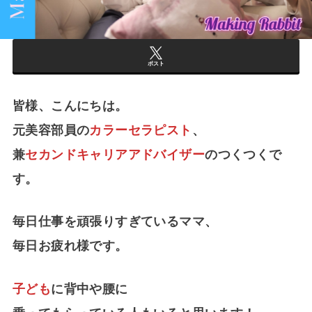
ポスト
皆様、こんにちは。
元美容部員の
カラーセラピスト
、
兼
セカンドキャリアアドバイザー
のつくつくで
す。
毎日仕事を頑張りすぎているママ、
毎日お疲れ様です。
子ども
に背中や腰に