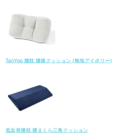
TanYoo 腰枕 腰痛クッション (無地アイボリー)
低反発腰枕 腰まくら三角クッション