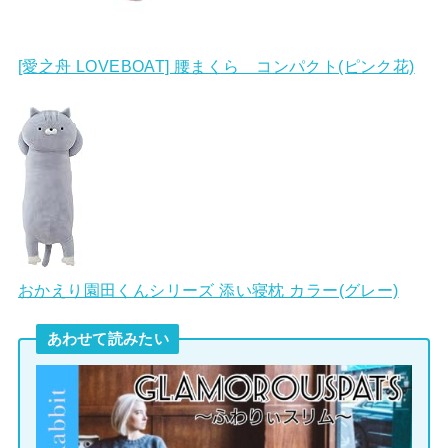
[愛之舟 LOVEBOAT] 腰まくら コンパクト(ピンク花)
おかえり園田くんシリーズ 添い寝枕 カラー(グレー)
あわせて読みたい