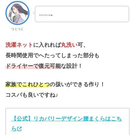
……..。
つくつく
洗濯ネット
に入れれば
丸洗い
可、
長時間使用でへたってしまった部分も
ドライヤーで復元可能
な設計！
家族でこれひとつ
の扱いができる作り！
コスパも良いですね♪
【公式】リカバリーデザイン腰まくらはこち
ら