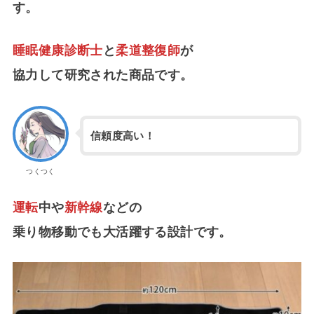
す。
睡眠健康診断士
と
柔道整復師
が
協力して研究された商品です。
信頼度高い！
つくつく
運転
中や
新幹線
などの
乗り物移動でも大活躍する設計です。