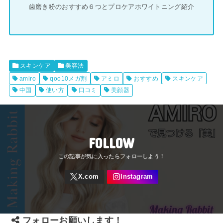
歯磨き粉のおすすめ６つとプロケアホワイトニング紹介
スキンケア
美容法
amiro
qoo10メガ割
アミロ
おすすめ
スキンケア
中国
使い方
口コミ
美顔器
FOLLOW
フォローお願いします！