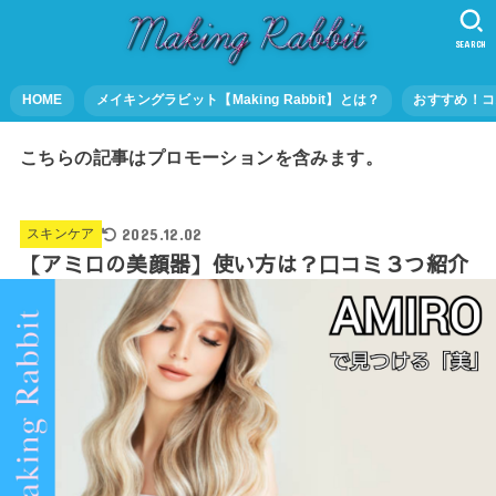
SEARCH
HOME
メイキングラビット【Making Rabbit】とは？
おすすめ！コ
こちらの記事はプロモーションを含みます。
2025.12.02
スキンケア
【アミロの美顔器】使い方は？口コミ３つ紹介