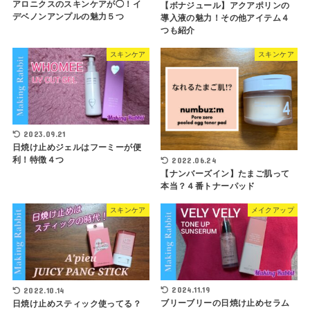
アロニクスのスキンケアが◯！イ
【ボナジュール】アクアポリンの
デベノンアンプルの魅力５つ
導入液の魅力！その他アイテム４
つも紹介
スキンケア
スキンケア
2023.09.21
日焼け止めジェルはフーミーが便
利！特徴４つ
2022.06.24
【ナンバーズイン】たまご肌って
本当？４番トナーパッド
スキンケア
メイクアップ
2024.11.19
2022.10.14
ブリーブリーの日焼け止めセラム
日焼け止めスティック使ってる？