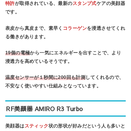
特許
が取得されている、最新の
スタンプ式
ケアの美顔器
です。
表皮から真皮まで、素早く
コラーゲン
を浸透させてくれ
る働きがあります。
19個の電極
から一気にエネルギーを出すことで、より
浸透力を高めているそうです。
温度センサーが１秒間に200回も計測
してくれるので、
不安なく使いやすい仕組みとなっています。
RF美顔器 AMIRO R3 Turbo
美顔器は
スティック
状の形状が好みだという人も多いと