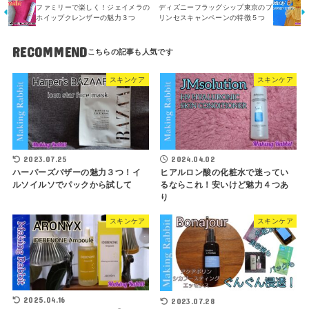
ファミリーで楽しく！ジェイメラの
ディズニーフラッグシップ東京のプ
ホイップクレンザーの魅力３つ
リンセスキャンペーンの特徴５つ
RECOMMEND
スキンケア
スキンケア
2023.07.25
2024.04.02
ハーパーズバザーの魅力３つ！イ
ヒアルロン酸の化粧水で迷ってい
ルソイルソでパックから試して
るならこれ！安いけど魅力４つあ
り
スキンケア
スキンケア
2025.04.16
2023.07.28