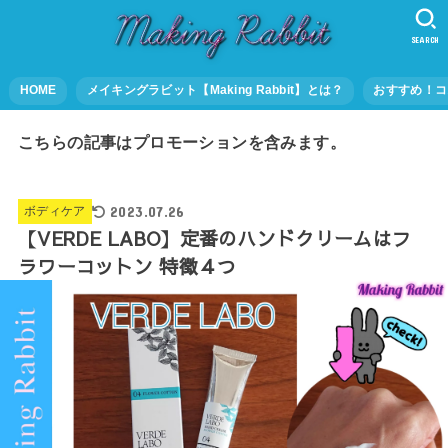
SEARCH
HOME
メイキングラビット【Making Rabbit】とは？
おすすめ！コ
こちらの記事はプロモーションを含みます。
2023.07.26
ボディケア
【VERDE LABO】定番のハンドクリームはフ
ラワーコットン 特徴４つ