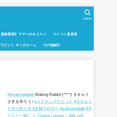
SEARCH
【資格取得】ママへのオススメ
つくつく道具街
ラビット キッズルーム
その他紹介
@makingrabbit
Making Rabbit (*^^*) タオルう
さぎを作ろう♪
#メイキングラビット
#タオルう
さぎの作り方
#主婦ブロガー
#makingrabbit
#子
どもと一緒に
♬ Chaise Longue – Wet Leg