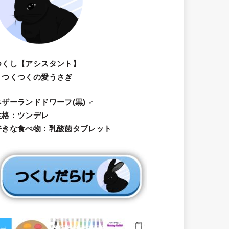
つくし【アシスタント】
・つくつくの愛うさぎ
ネザーランドドワーフ(黒) ♂
性格：ツンデレ
好きな食べ物：乳酸菌タブレット