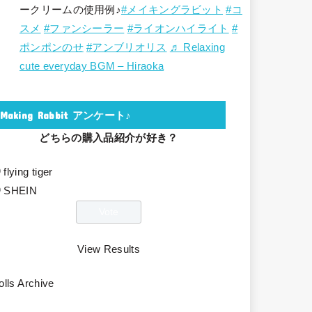
ークリームの使用例♪
#メイキングラビット
#コ
スメ
#ファンシーラー
#ライオンハイライト
#
ポンポンのせ
#アンブリオリス
♬ Relaxing
cute everyday BGM – Hiraoka
Making Rabbit アンケート♪
どちらの購入品紹介が好き？
flying tiger
SHEIN
View Results
olls Archive