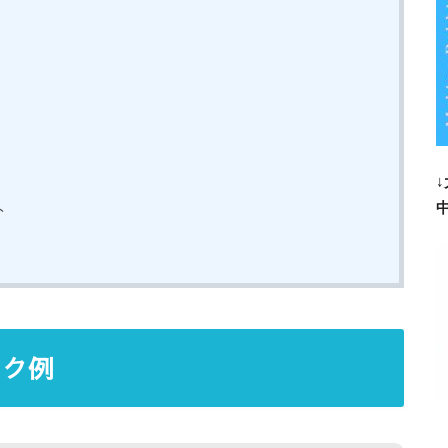
）
↓
中
ト
イク例