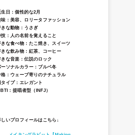
誕生日
：個性的な2月
趣味
：美容、ロリータファッション
好きな動物
：うさぎ
特技
：人の名前を覚えること
好きな食べ物
：たこ焼き、スイーツ
好きな飲み物：紅茶、コーヒー
好きな音楽：伝説のロック
パーソナルカラー：ブルベ冬
骨格：ウェーブ寄りのナチュラル
顔タイプ：エレガン
ト
BTI：提唱者型（INFJ）
詳しいプロフィールはこちら↓
メイキングラビット【Making