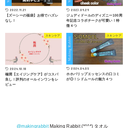
2022.11.21
2023.09.29
【ズーシーの福袋】お得でハズレ
ジュディドールのディズニー100周
なし！
年記念コラボチークが可愛い！特
徴４つ
スキンケア
スキンケア
2024.04.05
2024.10.18
ホホバリップエッセンスの口コミ
極潤【エイジングケア】がコスパ
が◎！シドムールの魅力４つ
良し！評判のオールインワンをレ
ビュー
@makingrabbit
Making Rabbit (*^^*) タオル