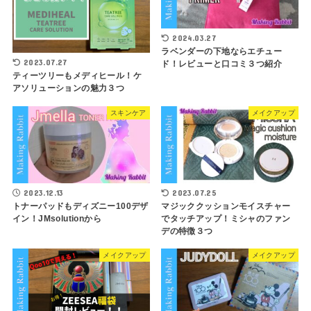
2024.03.27
ラベンダーの下地ならエチュー
2023.07.27
ド！レビューと口コミ３つ紹介
ティーツリーもメディヒール！ケ
アソリューションの魅力３つ
スキンケア
メイクアップ
2023.12.13
2023.07.25
トナーパッドもディズニー100デザ
マジッククッションモイスチャー
イン！JMsolutionから
でタッチアップ！ミシャのファン
デの特徴３つ
メイクアップ
メイクアップ