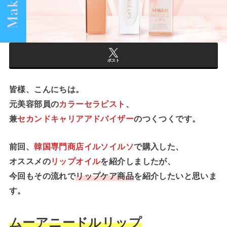
ポスト
皆様、こんにちは。
元美容部員の
カラーセラピスト
、
兼
セカンドキャリアアドバイザー
のつくつくです。
前回、
韓国専門商店イルソイルソ
で購入した、
オススメの
リップオイル
を紹介しましたが、
今回もその流れで
リップケア商品
を紹介したいと思いま
す。
ムーアニードルリップ