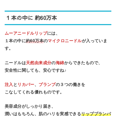
１本の中に 約60万本
ムーアニードルリップ
には、
１本の中に
約60万本
の
マイクロニードル
が入っていま
す。
ニードルは
天然由来成分
の
海綿
からできたもので、
安全性に関しても、安心ですね♪
注入
と
リカバー
、
プランプ
の３つの働きを
こなしてくれる優れものです。
美容成分がしっかり届き、
潤いはもちろん、肌のハリを実感できる
リッププランパ