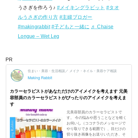
うさぎを作ろう♪
#メイキングラビット
#タオ
ルうさぎの作り方
#主婦ブロガー
#makingrabbit
#子どもと一緒に
♬ Chaise
Longue – Wet Leg
PR