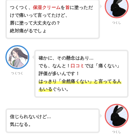
つくつく、
保湿クリーム
を
首
に塗っただ
けで痛いって言ってたけど、
唇に塗って大丈夫なの？
つくし
絶対痛がるでしょ
確かに、その懸念はあり…
でも、なんと！
口コミ
では「痛くない」
評価が多いんです！
つくつく
はっきり「全然痛くない」と言ってる人
もいる
ぐらい。
信じられないけど…
気になる。
つくし