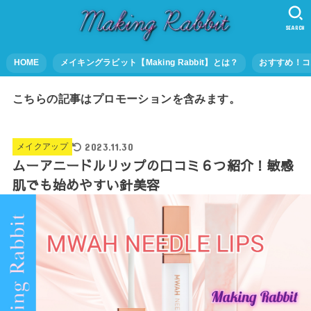
SEARCH
HOME
メイキングラビット【Making Rabbit】とは？
おすすめ！コ
こちらの記事はプロモーションを含みます。
2023.11.30
メイクアップ
ムーアニードルリップの口コミ６つ紹介！敏感
肌でも始めやすい針美容