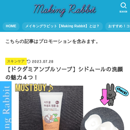
SEARCH
HOME
メイキングラビット【Making Rabbit】とは？
おすすめ！コ
こちらの記事はプロモーションを含みます。
2023.07.28
スキンケア
【ドクダミアンプルソープ】シドムールの洗顔
の魅力４つ！