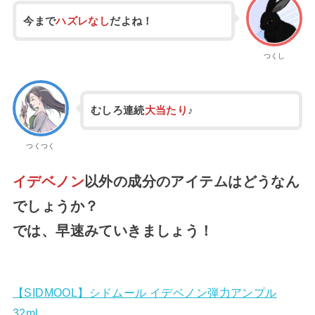
今まで
ハズレなし
だよね！
つくし
むしろ連続
大当たり
♪
つくつく
イデベノン
以外の成分のアイテムはどうなん
でしょうか？
では、早速みていきましょう！
【SIDMOOL】シドムール イデベノン弾力アンプル
32ml