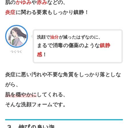
肌の
かゆみ
や
赤み
などの、
炎症
に関わる要素もしっかり鎮静！
洗顔で
油分
が減ったはずなのに、
まるで消毒の傷薬のような
鎮静
つくつく
感
！
炎症に悪い汚れや不要な角質をしっかり落としな
がら、
肌を穏やかに
してくれる、
そんな洗顔フォームです。
３．
伸びの良い泡