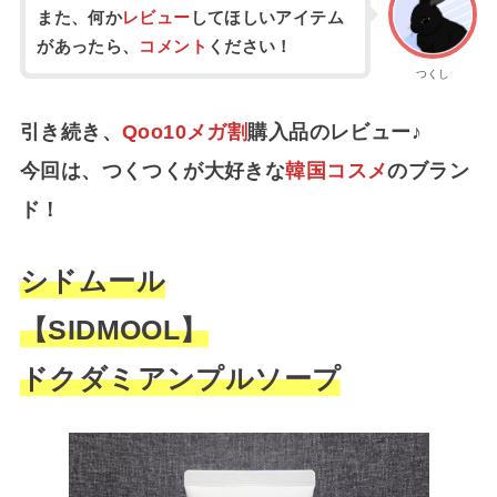
また、何か
レビュー
してほしいアイテム
があったら、
コメント
ください！
つくし
引き続き、
Qoo10メガ割
購入品のレビュー♪
今回は、つくつくが大好きな
韓国コスメ
のブラン
ド！
シドムール
【SIDMOOL】
ドクダミアンプルソープ