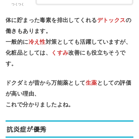
つくつく
体に貯まった毒素を排出してくれる
デトックス
の
働きもあります。
一般的に
冷え性
対策としても活躍していますが、
化粧品としては、
くすみ
改善にも役立ちそうで
す。
ドクダミが昔から万能薬として
生薬
としての評価
が高い理由、
これで分かりましたよね。
抗炎症が優秀