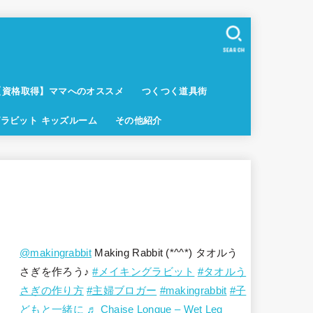
SEARCH
【資格取得】ママへのオススメ
つくつく道具街
ラビット キッズルーム
その他紹介
@makingrabbit
Making Rabbit (*^^*) タオルう
さぎを作ろう♪
#メイキングラビット
#タオルう
さぎの作り方
#主婦ブロガー
#makingrabbit
#子
どもと一緒に
♬ Chaise Longue – Wet Leg