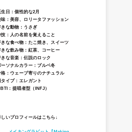
誕生日
：個性的な2月
趣味
：美容、ロリータファッション
好きな動物
：うさぎ
特技
：人の名前を覚えること
好きな食べ物
：たこ焼き、スイーツ
好きな飲み物：紅茶、コーヒー
好きな音楽：伝説のロック
パーソナルカラー：ブルベ冬
骨格：ウェーブ寄りのナチュラル
顔タイプ：エレガン
ト
BTI：提唱者型（INFJ）
詳しいプロフィールはこちら↓
メイキングラビット【Making