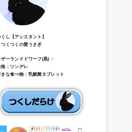
つくし【アシスタント】
・つくつくの愛うさぎ
ネザーランドドワーフ(黒) ♂
性格：ツンデレ
好きな食べ物：乳酸菌タブレット