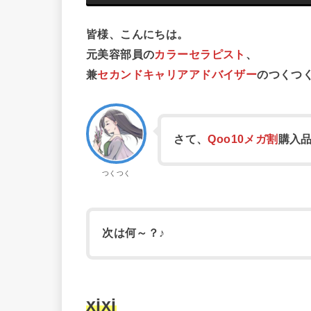
皆様、こんにちは。
元美容部員の
カラーセラピスト
、
兼
セカンドキャリアアドバイザー
のつくつ
さて、
Qoo10メガ割
購入
つくつく
次は何～？♪
xixi