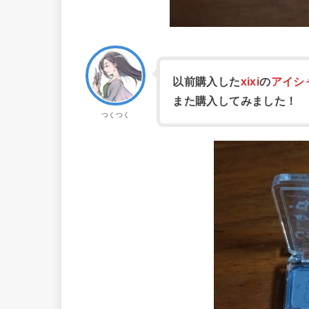
以前購入した
xixi
の
アイシ
また購入してみました！
つくつく