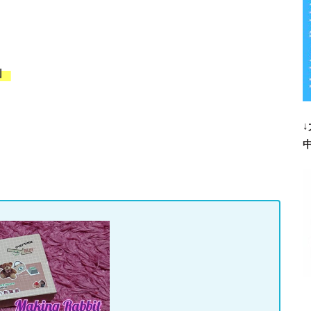
」
。
↓
中