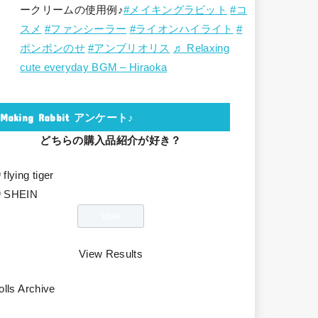
ークリームの使用例♪
#メイキングラビット
#コ
スメ
#ファンシーラー
#ライオンハイライト
#
ポンポンのせ
#アンブリオリス
♬ Relaxing
cute everyday BGM – Hiraoka
Making Rabbit アンケート♪
どちらの購入品紹介が好き？
flying tiger
SHEIN
View Results
olls Archive