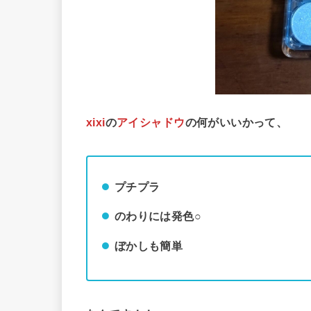
xixi
の
アイシャドウ
の何がいいかって、
プチプラ
のわりには発色○
ぼかしも簡単